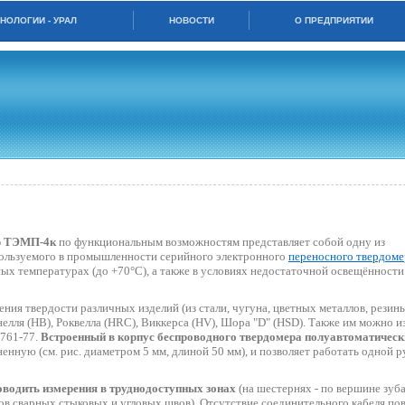
НОЛОГИИ - УРАЛ
НОВОСТИ
О ПРЕДПРИЯТИИ
р ТЭМП-4к
по функциональным возможностям представляет собой одну из
ользуемого в промышленности серийного электронного
переносного твердоме
ных температурах (до +70°С), а также в условиях недостаточной освещённости
ния твердости различных изделий (из стали, чугуна, цветных металлов, резины
лля (НВ), Роквелла (HRC), Виккерса (HV), Шора "D" (HSD). Также им можно и
2761-77.
Встроенный в корпус беспроводного твердомера полуавтоматическ
нную (см. рис. диаметром 5 мм, длиной 50 мм), и позволяет работать одной р
оводить измерения в труднодоступных зонах
(на шестернях - по вершине зуба
ков сварных стыковых и угловых швов). Отсутствие соединительного кабеля п