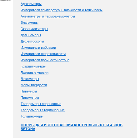
Адгезиметры
Измерители температуры, влажности и точки росы
Анемометры и термоанемометры
Влагомеры
Газоанализаторы
Дальномеры
Дефектоскопы
Измерители вибрации
Измерители шероховатости
Измерители прочности бетона
Коэрцитиметры
Лазерные уровни
Люксметры
Меры твердости
Нивелиры
Пирометры
Твердомеры переносные
Твердомеры стационарные
Толщиномеры
ФОРМЫ ДЛЯ ИЗГОТОВЛЕНИЯ КОНТРОЛЬНЫХ ОБРАЗЦОВ
БЕТОНА