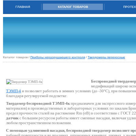
ГЛАВНАЯ
КАТАЛОГ ТОВАРОВ
ПРОТЕХ
Каталог товаров /
Приборы неразрушающего контроля
/
Твердомеры переносные
ТВЕРДОМЕР ТЭМП-4К
Беспроводной твердоме
модификаций широко исп
ТЭМП-4
и позволяет работать в зимних условиях (до -30°С), при повышен
благодаря регулируемой подсветке.
Твердомер беспроводной ТЭМП-4к
предназначен для экспрессного измере
материалов) в производственных и лабораторных условиях по шкалам Брине
предел прочности сталей на растяжение Rm (σB) в соответствии с ГОСТ 2
датчик
с большим ресурсом работы имеет сменные насадки, включая удлине
любом пространственном положении.
С помощью удлиненной насадки, беспроводной твердомер позволяет пр
рабочей поверхности и во впадинах, шпоночных канавках, шкивах, у вали