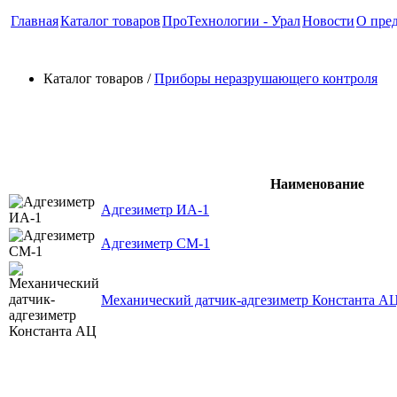
Главная
Каталог товаров
ПроТехнологии - Урал
Новости
О пре
Каталог товаров /
Приборы неразрушающего контроля
Адгезиметры
Наименование
Адгезиметр ИА-1
Адгезиметр СМ-1
Механический датчик-адгезиметр Константа А