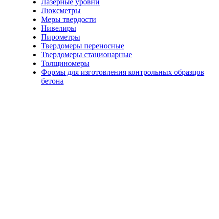
Лазерные уровни
Люксметры
Меры твердости
Нивелиры
Пирометры
Твердомеры переносные
Твердомеры стационарные
Толщиномеры
Формы для изготовления контрольных образцов
бетона