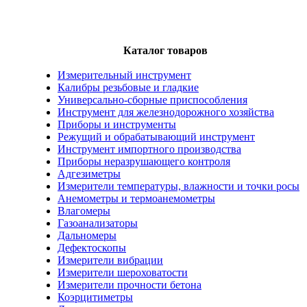
Каталог товаров
Измерительный инструмент
Калибры резьбовые и гладкие
Универсально-сборные приспособления
Инструмент для железнодорожного хозяйства
Приборы и инструменты
Режущий и обрабатывающий инструмент
Инструмент импортного производства
Приборы неразрушающего контроля
Адгезиметры
Измерители температуры, влажности и точки росы
Анемометры и термоанемометры
Влагомеры
Газоанализаторы
Дальномеры
Дефектоскопы
Измерители вибрации
Измерители шероховатости
Измерители прочности бетона
Коэрцитиметры