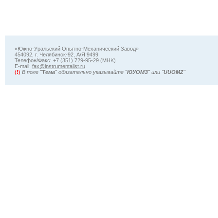
«Южно-Уральский Опытно-Механический Завод»
454092, г. Челябинск-92, А/Я 9499
Телефон/Факс: +7 (351) 729-95-29 (MHK)
Е-mail:
fax@instrumentalist.ru
(
!
)
В поле "
Тема
" обязательно указывайте "
ЮУОМЗ
" или "
UUOMZ
"