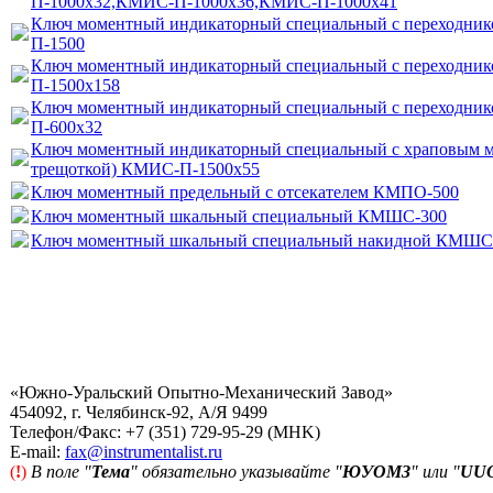
П-1000х32,КМИС-П-1000х36,КМИС-П-1000х41
Ключ моментный индикаторный специальный с переходни
П-1500
Ключ моментный индикаторный специальный с переходни
П-1500х158
Ключ моментный индикаторный специальный с переходни
П-600х32
Ключ моментный индикаторный специальный с храповым м
трещоткой) КМИС-П-1500х55
Ключ моментный предельный с отсекателем КМПО-500
Ключ моментный шкальный специальный КМШС-300
Ключ моментный шкальный специальный накидной КМШ
«Южно-Уральский Опытно-Механический Завод»
454092, г. Челябинск-92, А/Я 9499
Телефон/Факс: +7 (351) 729-95-29 (MHK)
Е-mail:
fax@instrumentalist.ru
(
!
)
В поле "
Тема
" обязательно указывайте "
ЮУОМЗ
" или "
UU