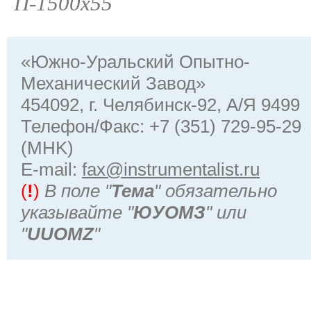
П-1500х55
«Южно-Уральский Опытно-
Механический Завод»
454092, г. Челябинск-92, А/Я 9499
Телефон/Факс: +7 (351) 729-95-29
(MHK)
Е-mail:
fax@instrumentalist.ru
(
!
)
В поле "
Тема
" обязательно
указывайте "
ЮУОМЗ
" или
"
UUOMZ
"