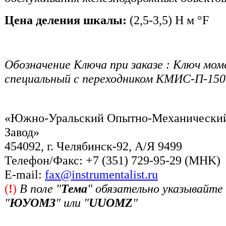
Цена деления шкалы:
(2,5-3,5) Н м °F
Обозначение Ключа при заказе : Ключ м
специальный с переходником КМИС-П-150
«Южно-Уральский Опытно-Механически
Завод»
454092, г. Челябинск-92, А/Я 9499
Телефон/Факс: +7 (351) 729-95-29 (MHK)
Е-mail:
fax@instrumentalist.ru
(
!
)
В поле "
Тема
" обязательно указывайте
"
ЮУОМЗ
" или "
UUOMZ
"