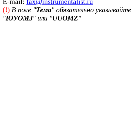
Е-mail:
fax@instrumentalist.ru
(
!
)
В поле "
Тема
" обязательно указывайте
"
ЮУОМЗ
" или "
UUOMZ
"