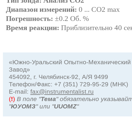
Тип зонда: Анализ CO2
Диапазон измерений:
0 ... CO2 max
Погрешность:
±0.2 Об. %
Время реакции:
Приблизительно 40 се
«Южно-Уральский Опытно-Механический
Завод»
454092, г. Челябинск-92, А/Я 9499
Телефон/Факс: +7 (351) 729-95-29 (MHK)
Е-mail:
fax@instrumentalist.ru
(
!
)
В поле "
Тема
" обязательно указывай
"
ЮУОМЗ
" или "
UUOMZ
"