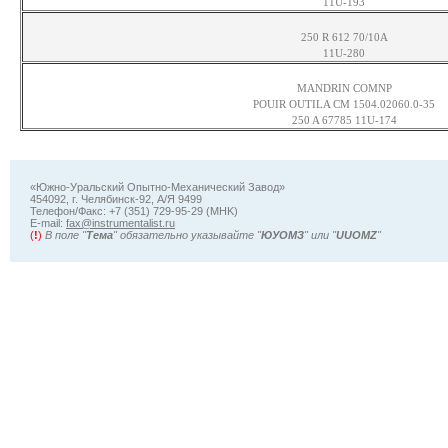
11U-193
250 R 612 70/10A
11U-280
MANDRIN COMNP
POUIR OUTILA CM 1504.02060.0-35
250 A 67785 11U-174
«Южно-Уральский Опытно-Механический Завод»
454092, г. Челябинск-92, А/Я 9499
Телефон/Факс: +7 (351) 729-95-29 (MHK)
Е-mail:
fax@instrumentalist.ru
(
!
)
В поле "
Тема
" обязательно указывайте "
ЮУОМЗ
" или "
UUOMZ
"