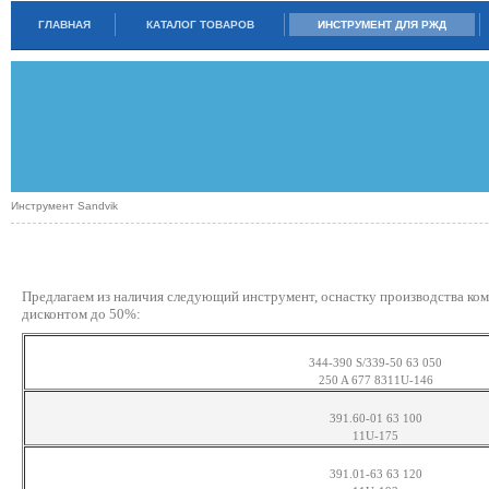
ГЛАВНАЯ
КАТАЛОГ ТОВАРОВ
ИНСТРУМЕНТ ДЛЯ РЖД
Инструмент Sandvik
В НАЛИЧИИ
Предлагаем из наличия следующий инструмент, оснастку производства ком
дисконтом до 50%:
344-390 S/339-50 63 050
250 A 677 8311U-146
391.60-01 63 100
11U-175
391.01-63 63 120