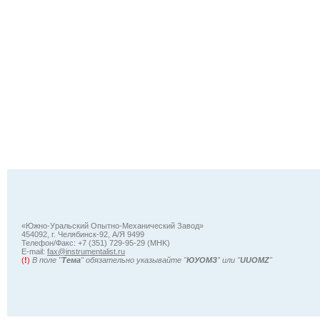
«Южно-Уральский Опытно-Механический Завод»
454092, г. Челябинск-92, А/Я 9499
Телефон/Факс: +7 (351) 729-95-29 (MHK)
Е-mail:
fax@instrumentalist.ru
(
!
)
В поле "
Тема
" обязательно указывайте "
ЮУОМЗ
" или "
UUOMZ
"