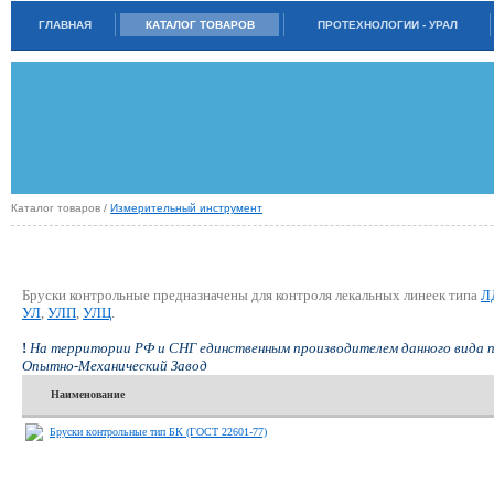
ГЛАВНАЯ
КАТАЛОГ ТОВАРОВ
ПРОТЕХНОЛОГИИ - УРАЛ
Каталог товаров /
Измерительный инструмент
БРУСКИ КОНТРОЛЬНЫЕ
Бруски контрольные предназначены для контроля лекальных линеек типа
Л
УЛ
,
УЛП
,
УЛЦ
.
!
На территории РФ и СНГ единственным производителем данного вида 
Опытно-Механический Завод
Наименование
Бруски контрольные тип БК (ГОСТ 22601-77)