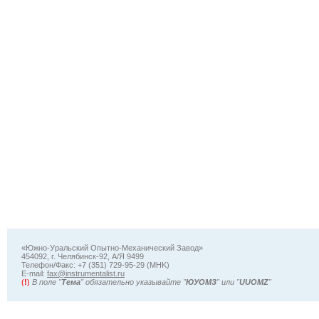
«Южно-Уральский Опытно-Механический Завод»
454092, г. Челябинск-92, А/Я 9499
Телефон/Факс: +7 (351) 729-95-29 (MHK)
Е-mail:
fax@instrumentalist.ru
(
!
)
В поле "
Тема
" обязательно указывайте "
ЮУОМЗ
" или "
UUOMZ
"