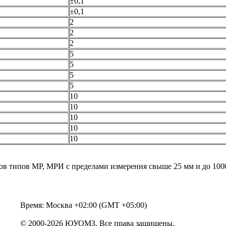
±0,1
±0,1
2
2
2
5
5
5
5
10
10
10
10
10
ов типов МР, МРИ с пределами измерения свыше 25 мм и до 100
Время: Москва +02:00 (GMT +05:00)
© 2000-2026 ЮУОМЗ. Все права защищены.