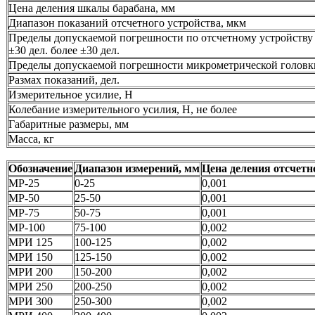
Цена деления шкалы барабана, мм
Диапазон показаний отсчетного устройства, мкм
Пределы допускаемой погрешности по отсчетному устройству 
±30 дел. более ±30 дел.
Пределы допускаемой погрешности микрометрической головк
Размах показаний, дел.
Измерительное усилие, Н
Колебание измерительного усилия, Н, не более
Габаритные размеры, мм
Масса, кг
Обозначение
Диапазон измерений, мм
Цена деления отсчетн
МР-25
0-25
0,001
МР-50
25-50
0,001
МР-75
50-75
0,001
МР-100
75-100
0,002
МРИ 125
100-125
0,002
МРИ 150
125-150
0,002
МРИ 200
150-200
0,002
МРИ 250
200-250
0,002
МРИ 300
250-300
0,002