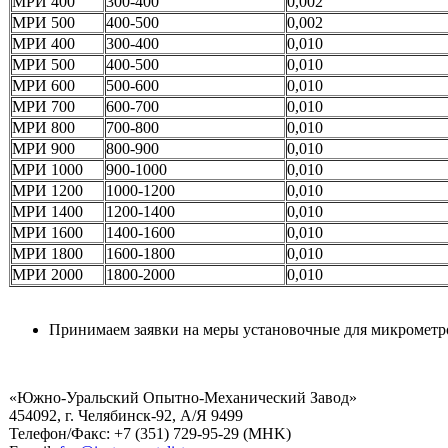
МРИ 400
300-400
0,002
МРИ 500
400-500
0,002
МРИ 400
300-400
0,010
МРИ 500
400-500
0,010
МРИ 600
500-600
0,010
МРИ 700
600-700
0,010
МРИ 800
700-800
0,010
МРИ 900
800-900
0,010
МРИ 1000
900-1000
0,010
МРИ 1200
1000-1200
0,010
МРИ 1400
1200-1400
0,010
МРИ 1600
1400-1600
0,010
МРИ 1800
1600-1800
0,010
МРИ 2000
1800-2000
0,010
Принимаем заявки на меры установочные для микрометр
«Южно-Уральский Опытно-Механический Завод»
454092, г. Челябинск-92, А/Я 9499
Телефон/Факс: +7 (351) 729-95-29 (MHK)