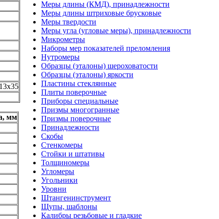
Меры длины (КМД), принадлежности
Меры длины штриховые брусковые
Меры твердости
Меры угла (угловые меры), принадлежности
Микрометры
Наборы мер показателей преломления
Нутромеры
Образцы (эталоны) шероховатости
Образцы (эталоны) яркости
Пластины стеклянные
13х35
Плиты поверочные
Приборы специальные
Призмы многогранные
а, мм
Призмы поверочные
Принадлежности
Скобы
Стенкомеры
Стойки и штативы
Толщиномеры
Угломеры
Угольники
Уровни
Штангенинструмент
Щупы, шаблоны
Калибры резьбовые и гладкие