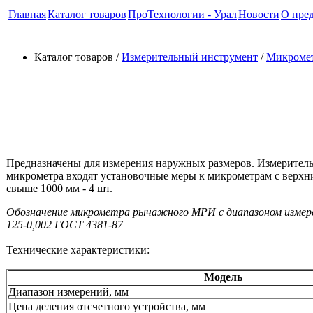
Главная
Каталог товаров
ПроТехнологии - Урал
Новости
О пре
Каталог товаров /
Измерительный инструмент
/
Микроме
Микрометры рычажные тип М
Предназначены для измерения наружных размеров. Измерител
микрометра входят установочные меры к микрометрам с верхним 
свыше 1000 мм - 4 шт.
Обозначение микрометра рычажного МРИ c диапазоном измерен
125-0,002 ГОСТ 4381-87
Технические характеристики:
Модель
Диапазон измерений, мм
Цена деления отсчетного устройства, мм