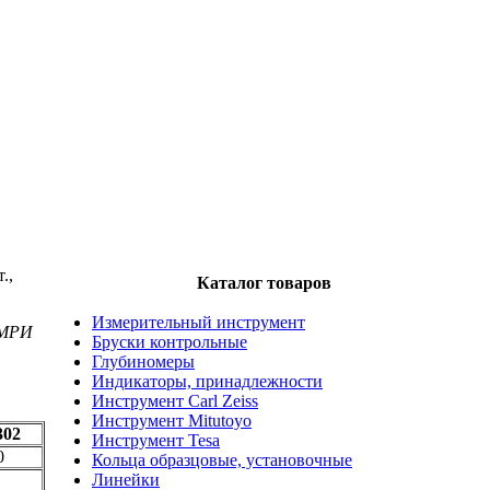
.,
Каталог товаров
Измерительный инструмент
 МРИ
Бруски контрольные
Глубиномеры
Индикаторы, принадлежности
Инструмент Carl Zeiss
Инструмент Mitutoyo
302
Инструмент Tesa
0
Кольца образцовые, установочные
Линейки