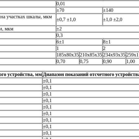
0,01
±70
±140
на участках шкалы, мкм
±0,7 ±1,0
±1,0 ±2,0
и, мкм
±2
0,3
6±1
8±1
1
2
185х80х35
210х85х35
234х93х35
259х1
0,70
0,75
0,90
1,00
ого устройства, мм
Диапазон показаний отсчетного устройств
±0,1
±0,1
±0,1
±0,1
±0,1
±0,1
±0,1
±0,1
±0,1