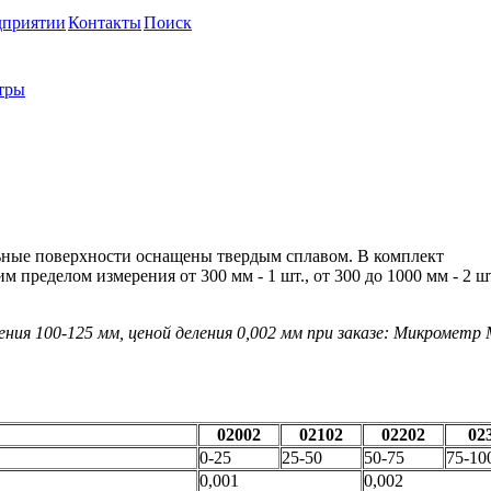
дприятии
Контакты
Поиск
тры
Р, МРИ (ГОСТ 4381-87)
ьные поверхности оснащены твердым сплавом. В комплект
пределом измерения от 300 мм - 1 шт., от 300 до 1000 мм - 2 шт
ия 100-125 мм, ценой деления 0,002 мм при заказе: Микрометр
02002
02102
02202
02
0-25
25-50
50-75
75-10
0,001
0,002