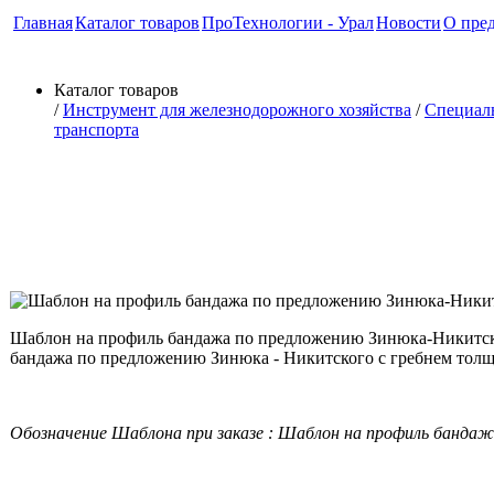
Главная
Каталог товаров
ПроТехнологии - Урал
Новости
О пре
Каталог товаров
/
Инструмент для железнодорожного хозяйства
/
Специал
транспорта
Шаблон на профиль бандажа 
Никитского с гребнем толщин
Шаблон на профиль бандажа по предложению Зинюка-Никитско
бандажа по предложению Зинюка - Никитского с гребнем толщ
Обозначение Шаблона при заказе : Шаблон на профиль банда