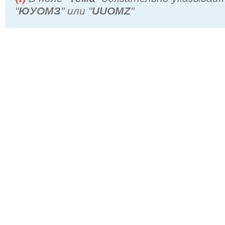
"
ЮУОМЗ
" или "
UUOMZ
"