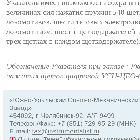
Указатель имеет возможность сохраня
величинах сил нажатия пружин 540 щет
локомотивов, шести тяговых электродв
локомотивом, шести щеткодержателей 
трех щетках в каждом щеткодержателе)
Обозначение Указателя при заказе : У
нажатия щеток цифровой УСН-ЦБО-
«Южно-Уральский Опытно-Механический
Завод»
454092, г. Челябинск-92, А/Я 9499
Телефон/Факс: +7 (351) 729-95-29 (MHK)
Е-mail:
fax@instrumentalist.ru
(
!
)
В поле "
Тема
" обязательно указывай