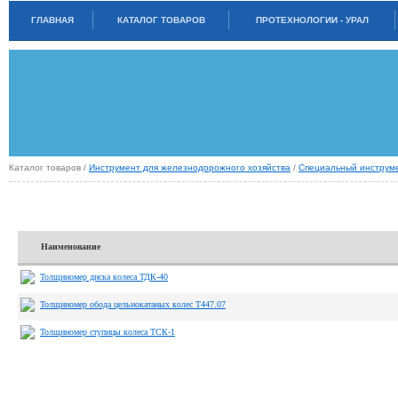
ГЛАВНАЯ
КАТАЛОГ ТОВАРОВ
ПРОТЕХНОЛОГИИ - УРАЛ
Каталог товаров
/
Инструмент для железнодорожного хозяйства
/
Специальный инструм
ТОЩИНОМЕРЫ
Наименование
Толщиномер диска колеса ТДК-40
Толщиномер обода цельнокатаных колес Т447.07
Толщиномер ступицы колеса ТСК-1