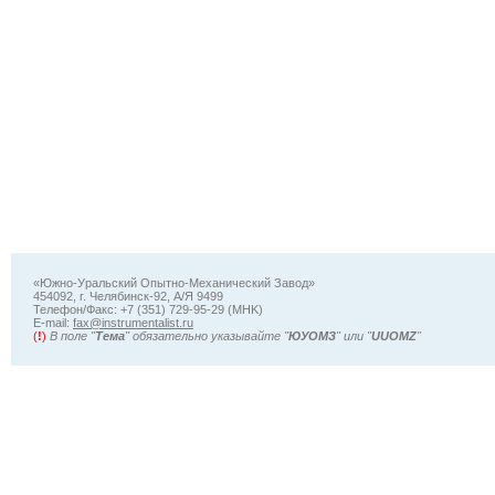
«Южно-Уральский Опытно-Механический Завод»
454092, г. Челябинск-92, А/Я 9499
Телефон/Факс: +7 (351) 729-95-29 (MHK)
Е-mail:
fax@instrumentalist.ru
(
!
)
В поле "
Тема
" обязательно указывайте "
ЮУОМЗ
" или "
UUOMZ
"