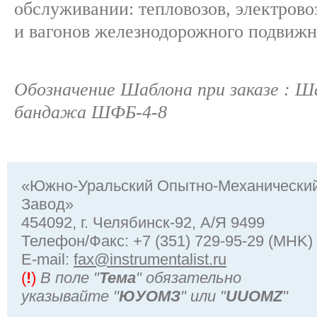
обслуживании: тепловозов, электрово
и вагонов железнодорожного подвижн
Обозначение Шаблона при заказе : Ш
бандажа ШФБ-4-8
«Южно-Уральский Опытно-Механически
Завод»
454092, г. Челябинск-92, А/Я 9499
Телефон/Факс: +7 (351) 729-95-29 (MHK)
Е-mail:
fax@instrumentalist.ru
(
!
)
В поле "
Тема
" обязательно
указывайте "
ЮУОМЗ
" или "
UUOMZ
"