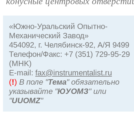
конусные центровых отверст
«Южно-Уральский Опытно-
Механический Завод»
454092, г. Челябинск-92, А/Я 9499
Телефон/Факс: +7 (351) 729-95-29
(MHK)
Е-mail:
fax@instrumentalist.ru
(
!
)
В поле "
Тема
" обязательно
указывайте "
ЮУОМЗ
" или
"
UUOMZ
"