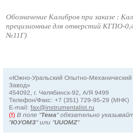
Обозначение Калибров при заказе : Ка
прецизионные для отверстий КГПО-0,4
№11Г)
«Южно-Уральский Опытно-Механический
Завод»
454092, г. Челябинск-92, А/Я 9499
Телефон/Факс: +7 (351) 729-95-29 (MHK)
Е-mail:
fax@instrumentalist.ru
(
!
)
В поле "
Тема
" обязательно указывай
"
ЮУОМЗ
" или "
UUOMZ
"