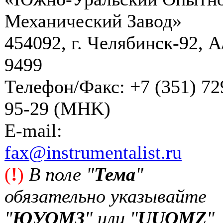
Механический Завод»
454092, г. Челябинск-92, А
9499
Телефон/Факс: +7 (351) 72
95-29 (MHK)
Е-mail:
fax@instrumentalist.ru
(
!
)
В поле "
Тема
"
обязательно указывайте
"
ЮУОМЗ
" или "
UUOMZ
"