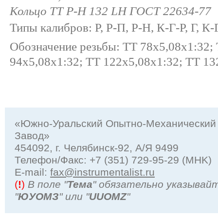
Кольцо ТТ Р-Н 132 LH ГОСТ 22634-77
Типы калибров: Р, Р-П, Р-Н, К-Г-Р, Г, К-
Обозначение резьбы: ТТ 78х5,08х1:32; 
94х5,08х1:32; ТТ 122х5,08х1:32; ТТ 13
«Южно-Уральский Опытно-Механический
Завод»
454092, г. Челябинск-92, А/Я 9499
Телефон/Факс: +7 (351) 729-95-29 (MHK)
Е-mail:
fax@instrumentalist.ru
(
!
)
В поле "
Тема
" обязательно указывай
"
ЮУОМЗ
" или "
UUOMZ
"