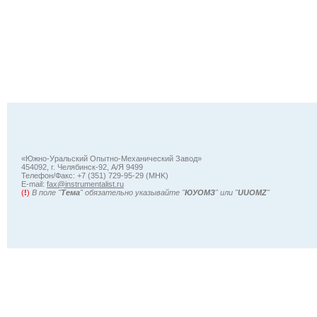
«Южно-Уральский Опытно-Механический Завод»
454092, г. Челябинск-92, А/Я 9499
Телефон/Факс: +7 (351) 729-95-29 (MHK)
Е-mail:
fax@instrumentalist.ru
(
!
)
В поле "
Тема
" обязательно указывайте "
ЮУОМЗ
" или "
UUOMZ
"