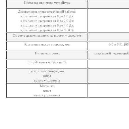
Цифровое отсчетное устройство
Дискретность счета затраченной работы:
в диапазоне измерения от 0 до 1,0 Дж
в диапазоне измерения от 0 до 2,0 Дж
в диапазоне измерения от 0 до 4,0 Дж
в диапазоне измерения от 0 до 99,8 %
Скорость движения маятника в момент удара, м/с
Расстояние между опорами, мм:
(40 ± 0,5), (60
Питание от сети:
однофазный переменный 
Потребляемая мощность, Вт
Габаритные размеры, мм:
копра
пульта управления
Масса, кг:
копра
пульта управления