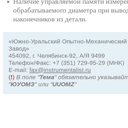
Наличие управляемой памяти измере
обрабатываемого диаметра при выво
наконечников из детали.
«Южно-Уральский Опытно-Механический
Завод»
454092, г. Челябинск-92, А/Я 9499
Телефон/Факс: +7 (351) 729-95-29 (MHK)
Е-mail:
fax@instrumentalist.ru
(
!
)
В поле "
Тема
" обязательно указывай
"
ЮУОМЗ
" или "
UUOMZ
"