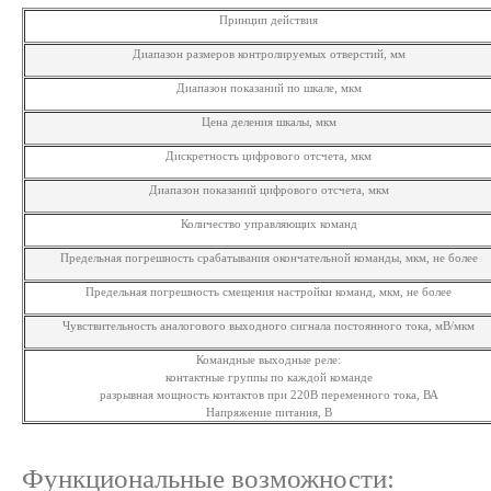
Принцип действия
Диапазон размеров контролируемых отверстий, мм
Диапазон показаний по шкале, мкм
Цена деления шкалы, мкм
Дискретность цифрового отсчета, мкм
Диапазон показаний цифрового отсчета, мкм
Количество управляющих команд
Предельная погрешность срабатывания окончательной команды, мкм, не более
Предельная погрешность смещения настройки команд, мкм, не более
Чувствительность аналогового выходного сигнала постоянного тока, мВ/мкм
Командные выходные реле:
контактные группы по каждой команде
разрывная мощность контактов при 220В переменного тока, ВА
Напряжение питания, В
Функциональные возможности: