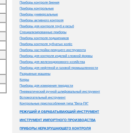
Приборы контроля биения
Приборы контрольные
Приборы универсальные
Приборы активного контроля
Приборы для контроля труб и резьб
Специализированные приборы
Приборы контроля подшипников
Приборы контроля зубчатых колёс
Приборы настройки режущего инструмента
Приборы для контроля изделий сложной формы
Приборы для железнодорожного хозяйства
Приборы для нефтяной и газовой промышленности
Разрывные машины
Копры
Приборы для измерения твердости
Пневматический ручной шлифовальный инструмент
Вспомогательный инструмент
Контрольные приспособления типа "Вега-ПК"
РЕЖУЩИЙ И ОБРАБАТЫВАЮЩИЙ ИНСТРУМЕНТ
ИНСТРУМЕНТ ИМПОРТНОГО ПРОИЗВОДСТВА
ПРИБОРЫ НЕРАЗРУШАЮЩЕГО КОНТРОЛЯ