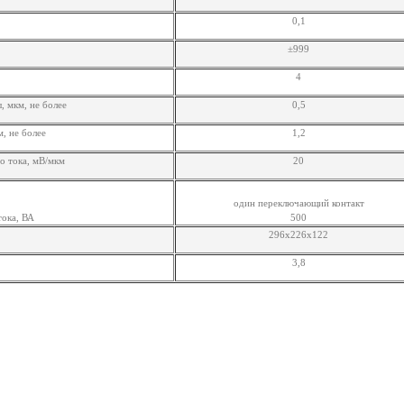
0,1
±999
4
 мкм, не более
0,5
, не более
1,2
о тока, мВ/мкм
20
один переключающий контакт
тока, ВА
500
296x226x122
3,8