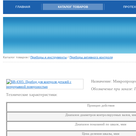
ГЛАВНАЯ
КАТАЛОГ ТОВАРОВ
ПРОТЕХ
Каталог товаров /
Приборы и инструменты
/
Приборы активного контроля
БВ-4305. ПРИБОР ДЛЯ КОНТРОЛЯ ДЕТАЛЕЙ С НЕПРЕРЫВНОЙ ПОВЕРХН
Назначение: Микропроцес
Обозначение при заказе:
Технические характеристики:
Принцип действия
Диапазон диаметров контролируемых валов, мм
Диапазон показаний по шкале, мкм
Цена деления шкалы, мкм