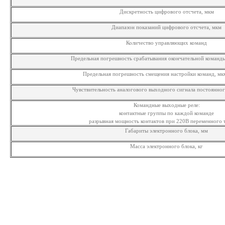
Дискретность цифрового отсчета, мкм
Диапазон показаний цифрового отсчета, мкм
Количество управляющих команд
Предельная погрешность срабатывания окончательной команды,
Предельная погрешность смещения настройки команд, мкм
Чувствительность аналогового выходного сигнала постоянног
Командные выходные реле:
контактные группы по каждой команде
разрывная мощность контактов при 220В переменного 
Габариты электронного блока, мм
Масса электронного блока, кг