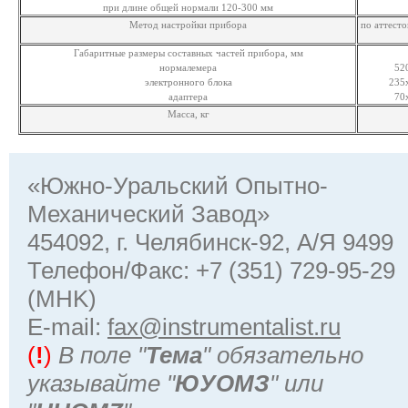
при длине общей нормали 120-300 мм
Метод настройки прибора
по аттест
Габаритные размеры составных частей прибора, мм
нормалемера
52
электронного блока
235
адаптера
70
Масса, кг
«Южно-Уральский Опытно-
Механический Завод»
454092, г. Челябинск-92, А/Я 9499
Телефон/Факс: +7 (351) 729-95-29
(MHK)
Е-mail:
fax@instrumentalist.ru
(
!
)
В поле "
Тема
" обязательно
указывайте "
ЮУОМЗ
" или