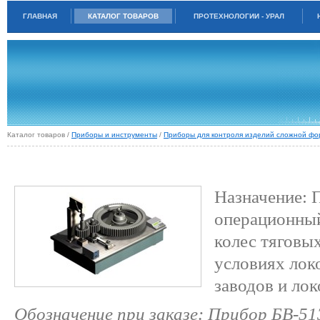
ГЛАВНАЯ
КАТАЛОГ ТОВАРОВ
ПРОТЕХНОЛОГИИ - УРАЛ
Каталог товаров /
Приборы и инструменты
/
Приборы для контроля изделий сложной ф
БВ-5131. СТЕНД ДЛЯ КОМПЛЕКСНОГО КОНТРОЛЯ ЗУБЧАТЫХ КОЛЕС
ЭЛЕКТРОВОЗОВ
Назначение: 
операционный
колес тяговы
условиях ло
заводов и ло
Обозначение при заказе: Прибор БВ-51