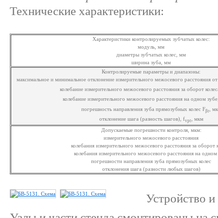
Технические характеристики:
Характеристики контролируемых зубчатых колес:
модуль, мм
диаметры зубчатых колес, мм
ширина зуба, мм
Контролируемые параметры и диапазоны:
максимальное и минимальное отклонение измерительного межосевого расстояния от
колебание измерительного межосевого расстояния за оборот колеса
колебание измерительного межосевого расстояния на одном зубе,
погрешность направления зуба прямозубных колес F
, м
βr
отклонение шага (разность шагов), f
, мкм
vpt
Допускаемые погрешности контроля, мкм:
измерительного межосевого расстояния
колебания измерительного межосевого расстояния за оборот 
колебания измерительного межосевого расстояния на одном
погрешности направления зуба прямозубных колес
отклонения шага (разности любых шагов)
Устройство и
Узлы и части стенда смонтированы на с