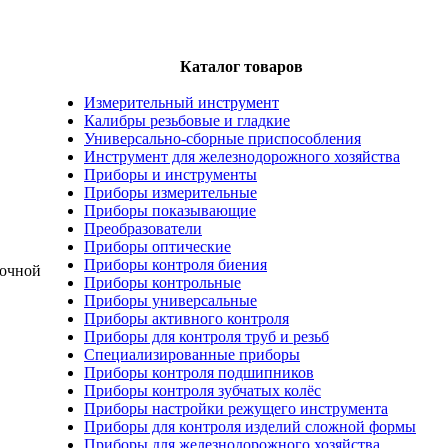
Каталог товаров
Измерительный инструмент
Калибры резьбовые и гладкие
Универсально-сборные приспособления
Инструмент для железнодорожного хозяйства
Приборы и инструменты
Приборы измерительные
Приборы показывающие
Преобразователи
Приборы оптические
Приборы контроля биения
точной
Приборы контрольные
Приборы универсальные
Приборы активного контроля
Приборы для контроля труб и резьб
Специализированные приборы
Приборы контроля подшипников
Приборы контроля зубчатых колёс
Приборы настройки режущего инструмента
Приборы для контроля изделий сложной формы
Приборы для железнодорожного хозяйства