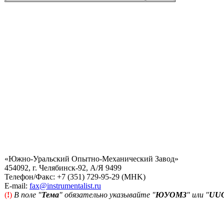
«Южно-Уральский Опытно-Механический Завод»
454092, г. Челябинск-92, А/Я 9499
Телефон/Факс: +7 (351) 729-95-29 (MHK)
Е-mail:
fax@instrumentalist.ru
(
!
)
В поле "
Тема
" обязательно указывайте "
ЮУОМЗ
" или "
UU