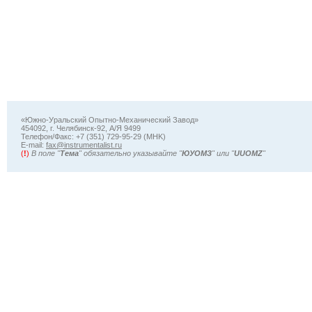
«Южно-Уральский Опытно-Механический Завод»
454092, г. Челябинск-92, А/Я 9499
Телефон/Факс: +7 (351) 729-95-29 (MHK)
Е-mail:
fax@instrumentalist.ru
(
!
)
В поле "
Тема
" обязательно указывайте "
ЮУОМЗ
" или "
UUOMZ
"