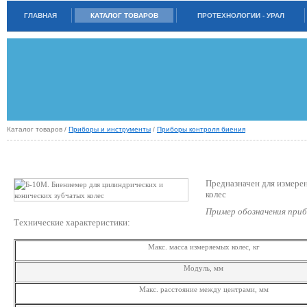
ГЛАВНАЯ
КАТАЛОГ ТОВАРОВ
ПРОТЕХНОЛОГИИ - УРАЛ
Каталог товаров /
Приборы и инструменты
/
Приборы контроля биения
Б-10М. БИЕНИЕМЕР ДЛЯ ЦИЛИНДРИЧЕСКИХ И КОНИЧЕСКИХ ЗУБЧАТЫХ
КОЛЕС
Предназначен для измерен
колес
Пример обозначения приб
Технические характеристики:
Макс. масса измеряемых колес, кг
Модуль, мм
Макс. расстояние между центрами, мм