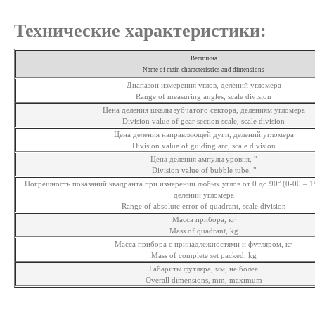
Технические характеристики:
Величина
Name of main characteristics and dimensions
Диапазон измерения углов, делений угломера
Range of measuring angles, scale division
Цена деления шкалы зубчатого сектора, делениям угломера
Division value of gear section scale, scale division
Цена деления направляющей дуги, делений угломера
Division value of guiding arc, scale division
Цена деления ампулы уровня, "
Division value of bubble tube, "
Погрешность показаний квадранта при измерении любых углов от 0 до 90° (0-00 – 15
делений угломера
Range of absolute error of quadrant, scale division
Масса прибора, кг
Mass of quadrant, kg
Масса прибора с принадлежностями и футляром, кг
Mass of complete set packed, kg
Габариты футляра, мм, не более
Overall dimensions, mm, maximum