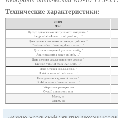
Технические характеристики:
Модель
Model
Предел допускаемой погрешности квадранта, "
Range of absolute error of quadrant, ...”
Цена деления шкалы отсчетного устройства, "
Division value of reading device scale, ...”
Диапазон измерений углов по лимбу, °
Angle measuring range on limb, ...°
Цена деления шкалы основного уровня, "
Division value of main level scale, ...”
Цена деления шкалы лимба, "
Division value of limb scale, ...’
Цена деления наружной шкалы, °
Division value of external scale, ...°
Габаритные размеры, мм
Overall dimensions, mm
Масса, кг
Weight, kg
«Южно-Уральский Опытно-Механически