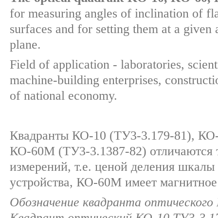
for measuring angles of inclination of fl
surfaces and for setting them at a given 
plane.
Field of application - laboratories, scient
machine-building enterprises, construct
of national economy.
Квадранты КО-10 (ТУ3-3.179-81), КО-
КО-60М (ТУ3-3.1387-82) отличаются
измерений, т.е. ценой деления шкалы
устройства, КО-60М имеет магнитное
Обозначение квадранта оптического 
Квадрант оптический КО-10 ТУ3-3.1