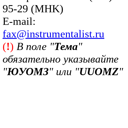
95-29 (MHK)
Е-mail:
fax@instrumentalist.ru
(
!
)
В поле "
Тема
"
обязательно указывайте
"
ЮУОМЗ
" или "
UUOMZ
"